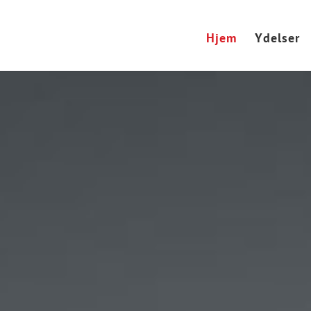
Hjem
Ydelser