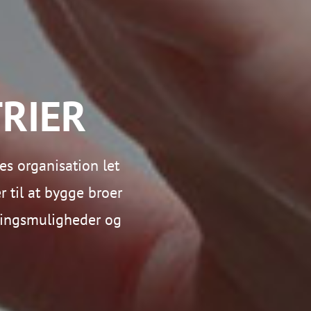
RIER
es organisation let
r til at bygge broer
tningsmuligheder og