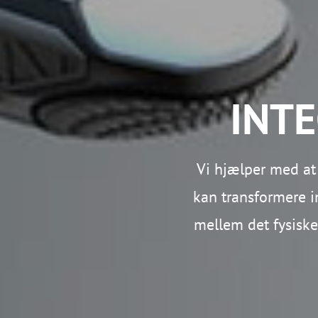
INT
Vi hjælper med at 
kan transformere in
mellem det fysiske